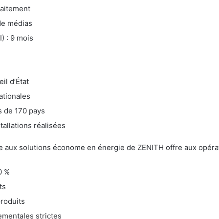
raitement
de médias
) : 9 mois
il d’État
ationales
s de 170 pays
tallations réalisées
e aux solutions économe en énergie de ZENITH offre aux opérate
0 %
ts
produits
mentales strictes