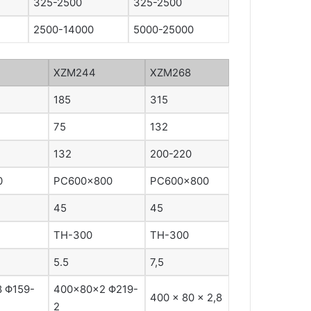
325-2500
325-2500
2500-14000
5000-25000
XZM244
XZM268
185
315
75
132
132
200-220
0
PC600×800
PC600×800
45
45
TH-300
TH-300
5.5
7,5
8 Φ159-
400×80×2 Φ219-
400 × 80 × 2,8
2