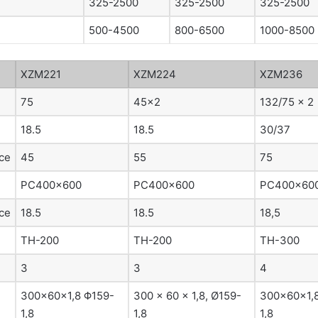
325-2500
325-2500
325-2500
500-4500
800-6500
1000-8500
XZM221
XZM224
XZM236
75
45×2
132/75 × 2
18.5
18.5
30/37
ce
45
55
75
PC400×600
PC400×600
PC400×60
ce
18.5
18.5
18,5
TH-200
TH-200
TH-300
3
3
4
300×60×1,8 Φ159-
300 × 60 × 1,8, Ø159-
300×60×1,
1,8
1,8
1,8