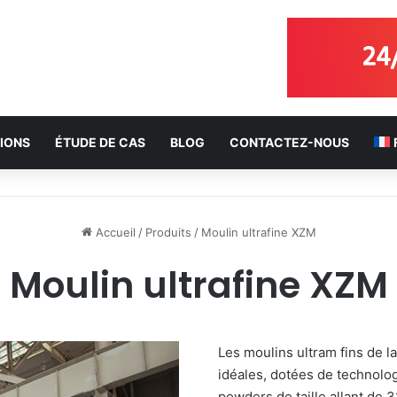
IONS
ÉTUDE DE CAS
BLOG
CONTACTEZ-NOUS
Accueil
/
Produits
/
Moulin ultrafine XZM
Moulin ultrafine XZM
Les moulins ultram fins de 
idéales, dotées de technolo
powders de taille allant de