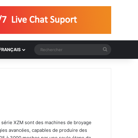
Rechercher
FRANÇAIS
la série XZM sont des machines de broyage
gies avancées, capables de produire des
 325 à 3000 meshes par une seule étape de