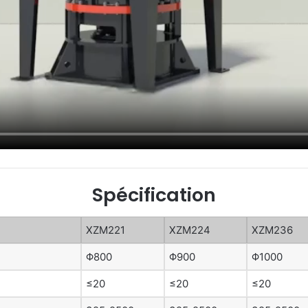
Spécification
XZM221
XZM224
XZM236
Φ800
Φ900
Φ1000
≤20
≤20
≤20