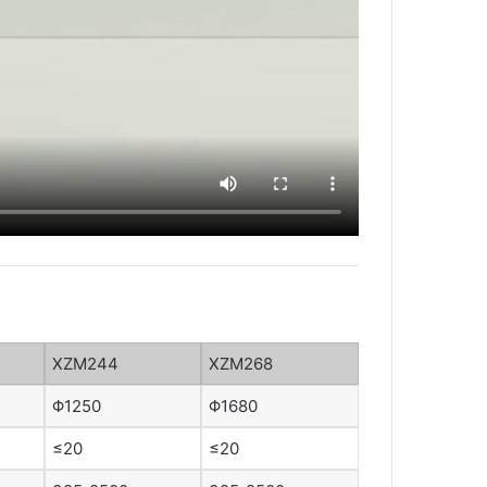
XZM244
XZM268
Φ1250
Φ1680
≤20
≤20