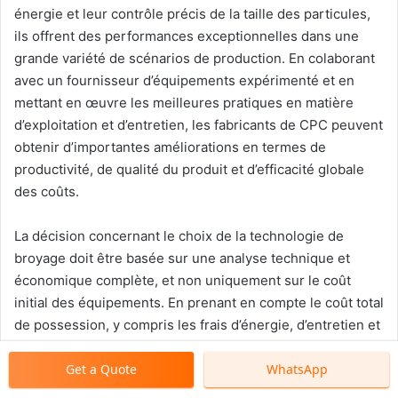
énergie et leur contrôle précis de la taille des particules,
ils offrent des performances exceptionnelles dans une
grande variété de scénarios de production. En colaborant
avec un fournisseur d’équipements expérimenté et en
mettant en œuvre les meilleures pratiques en matière
d’exploitation et d’entretien, les fabricants de CPC peuvent
obtenir d’importantes améliorations en termes de
productivité, de qualité du produit et d’efficacité globale
des coûts.
La décision concernant le choix de la technologie de
broyage doit être basée sur une analyse technique et
économique complète, et non uniquement sur le coût
initial des équipements. En prenant en compte le coût total
de possession, y compris les frais d’énergie, d’entretien et
les aspects opérationnels, on constate généralement que
Get a Quote
WhatsApp
les technologies de broyage avancées offrent une plus
grande valeur pour les applications dans le domaine du