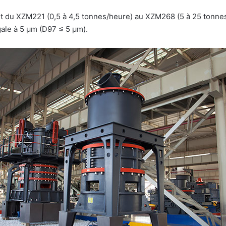
t du XZM221 (0,5 à 4,5 tonnes/heure) au XZM268 (5 à 25 tonnes
gale à 5 μm (D97 ≤ 5 μm).